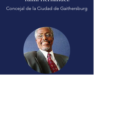
Concejal de la C
iudad de Gaithersburg
Mumin Barre
Líder Comunitario
Ex Miembro del MCDCC